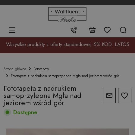
+48
32
700
37
Kontakt:
17
Wszystkie produkty z oferty standardowej -5% KOD: LATO5
Fototapety
Strona główna
Fototapeta z nadrukiem samoprzylepna Mgła nad jeziorem wśród gór
Fototapeta z nadrukiem
samoprzylepna Mgła nad
jeziorem wśród gór
Dostępne