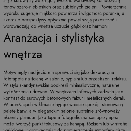
się z surową sylwetką gór, tworząc warstwową kompozycję
tonów szaro-niebieskich oraz subtelnych zieleni. Powierzchnia
wydruku sugeruje miękkość powietrza i wilgotność poranka, a
szerokie perspektywy optycznie powiększają przestrzeń i
wprowadzają do wnętrza uczucie głębi oraz harmonii.
Aranżacja i stylistyka
wnętrza
Motyw mgły nad jeziorem sprawdzi się jako dekoracyjna
fototapeta na ścianę w salonie, sypialni lub przestrzeni relaksu.
W stylu skandynawskim podkreśli minimalistyczne, naturalne
wykończenia i drewno. W wnętrzach loftowych zadziała jako
kontrast do surowych betonowych faktur i metalicznych detali.
W aranżacjach w klimacie hygge wniesie spokój i stonowaną
paletę barw, a w eleganckim salonie subtelnie zrównoważy
akcenty glamour. Jako tapeta fotograficzna samoprzylepna
może tworzyć punkt fokusowy za kanapą, łóżkiem lub w strefie
wejściowej, wprowadzając do pomieszczenia atmosferę ciszy i