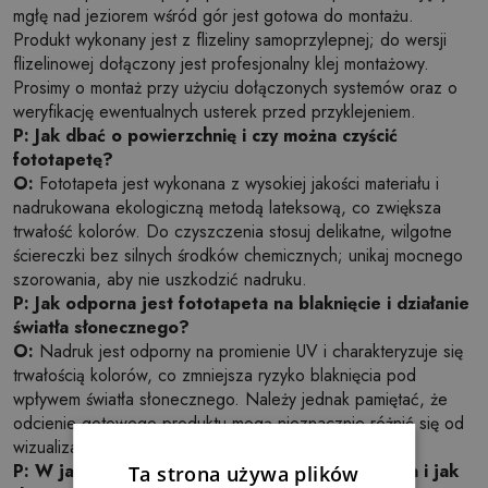
mgłę nad jeziorem wśród gór jest gotowa do montażu.
Produkt wykonany jest z flizeliny samoprzylepnej; do wersji
flizelinowej dołączony jest profesjonalny klej montażowy.
Prosimy o montaż przy użyciu dołączonych systemów oraz o
weryfikację ewentualnych usterek przed przyklejeniem.
P: Jak dbać o powierzchnię i czy można czyścić
fototapetę?
O:
Fototapeta jest wykonana z wysokiej jakości materiału i
nadrukowana ekologiczną metodą lateksową, co zwiększa
trwałość kolorów. Do czyszczenia stosuj delikatne, wilgotne
ściereczki bez silnych środków chemicznych; unikaj mocnego
szorowania, aby nie uszkodzić nadruku.
P: Jak odporna jest fototapeta na blaknięcie i działanie
światła słonecznego?
O:
Nadruk jest odporny na promienie UV i charakteryzuje się
trwałością kolorów, co zmniejsza ryzyko blaknięcia pod
wpływem światła słonecznego. Należy jednak pamiętać, że
odcienie gotowego produktu mogą nieznacznie różnić się od
wizualizacji ze względu na kalibrację monitora.
P: W jakich rozmiarach dostępna jest fototapeta i jak
Ta strona używa plików