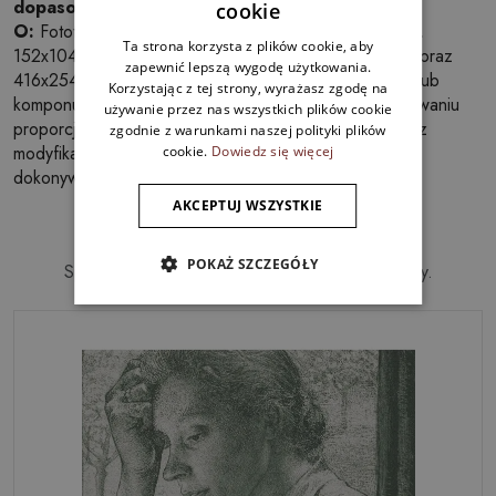
dopasować ją do wnętrza?
cookie
O:
Fototapeta dostępna jest w wymiarach: 104x70 cm,
Ta strona korzysta z plików cookie, aby
152x104 cm, 250x104 cm, 208x146 cm, 312x219 cm oraz
zapewnić lepszą wygodę użytkowania.
416x254 cm. Wybierz rozmiar odpowiadający ścianie lub
Korzystając z tej strony, wyrażasz zgodę na
komponuj kilka paneli obok siebie, pamiętając o zachowaniu
używanie przez nas wszystkich plików cookie
proporcji motywu i sposobu montażu. Jeśli potrzebujesz
zgodnie z warunkami naszej polityki plików
modyfikacji graficznych, producent oferuje możliwość
cookie.
Dowiedz się więcej
dokonywania zmian na życzenie.
Bestsellery
AKCEPTUJ WSZYSTKIE
POKAŻ SZCZEGÓŁY
Sprawdź inne, najlepiej sprzedające się produkty.