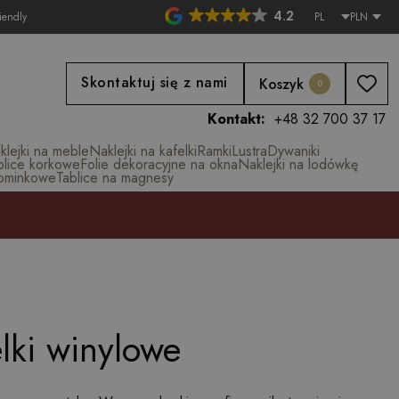
4.2
iendly
PL
PLN
Skontaktuj się z nami
Koszyk
0
Kontakt:
+48 32 700 37 17
klejki na meble
Naklejki na kafelki
Ramki
Lustra
Dywaniki
blice korkowe
Folie dekoracyjne na okna
Naklejki na lodówkę
ominkowe
Tablice na magnesy
elki winylowe