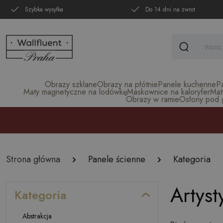
Szybka wysyłka
Do 14 dni na zwrot
Obrazy szklane
Obrazy na płótnie
Panele kuchenne
P
Maty magnetyczne na lodówkę
Maskownice na kaloryfer
Mat
Obrazy w ramie
Osłony pod gr
Strona główna
Panele ścienne
Kategoria
Artyst
Kategoria
Abstrakcja