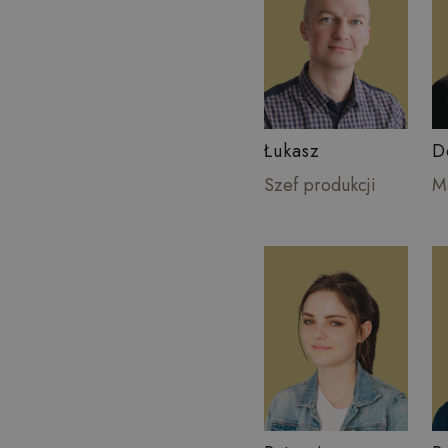
Łukasz
D
Szef produkcji
M