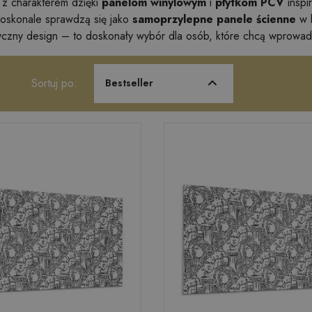
 z charakterem dzięki
panelom winylowym
i
płytkom PCV
inspi
doskonale sprawdzą się jako
samoprzylepne panele ścienne
w k
tyczny design – to doskonały wybór dla osób, które chcą wprowad
Sortuj po:
Bestseller