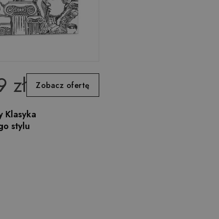
9 zł
Zobacz ofertę
y Klasyka
go stylu