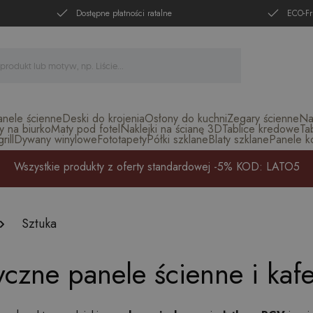
Dostępne płatności ratalne
ECO-Fr
anele ścienne
Deski do krojenia
Osłony do kuchni
Zegary ścienne
Na
y na biurko
Maty pod fotel
Naklejki na ścianę 3D
Tablice kredowe
Ta
ill
Dywany winylowe
Fototapety
Półki szklane
Blaty szklane
Panele k
Wszystkie produkty z oferty standardowej -5% KOD: LATO5
Sztuka
yczne panele ścienne i kaf