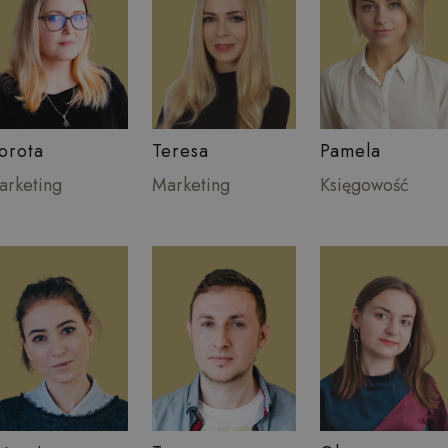
orota
Teresa
Pamela
arketing
Marketing
Księgowość