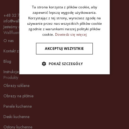
Ta strona korzysta z plików cookie, aby
zapewnić lepszą wygodę użytkowania.
+48 32 700 37 17
Korzystając z tej strony, wyrażasz zgodę na
info@wallfluent.pl
używanie przez nas wszystkich plików cookie
Jesteśmy dostępni Pon - Pt 8:00 - 16:00
zgodnie z warunkami naszej polityki plików
Wallfluent
cookie.
Dowiedz się więcej
O nas
AKCEPTUJ WSZYSTKIE
Kontakt z nami
Blog
POKAŻ SZCZEGÓŁY
Instrukcje montażu
Produkty
Obrazy szklane
Obrazy na płótnie
Panele kuchenne
Deski kuchenne
Osłony kuchenne