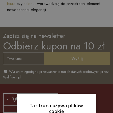
biura
czy
salonu,
wprowadzają do przestrzeni element
nowoczesnej elegancji.
Zapisz się na newsletter
Odbierz kupon na 10 zł
Wyślij
Wyrażam zgodą na przetwarzenie moich danych osobowych przez
Wallfluent.pl
Ta strona używa plików
cookie