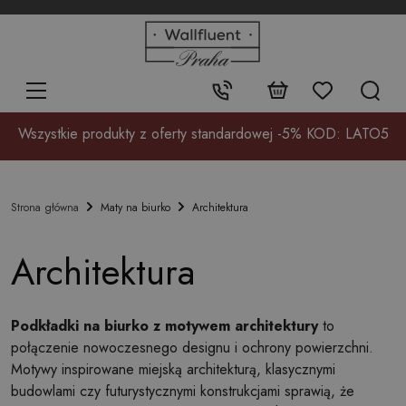
+48
32
700
37
Kontakt:
17
Wszystkie produkty z oferty standardowej -5% KOD: LATO5
Maty na biurko
Architektura
Strona główna
Architektura
Podkładki na biurko z motywem architektury
to
połączenie nowoczesnego designu i ochrony powierzchni.
Motywy inspirowane miejską architekturą, klasycznymi
budowlami czy futurystycznymi konstrukcjami sprawią, że