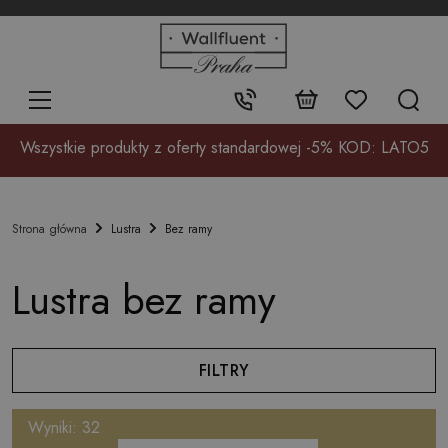
+48
32
700
37
Kontakt:
17
Wszystkie produkty z oferty standardowej -5% KOD: LATO5
Lustra
Bez ramy
Strona główna
Lustra bez ramy
FILTRY
Wyniki: 32