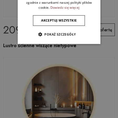
zgodnie z warunkami naszej polityki plików
cookie.
Dowiedz się więcej
AKCEPTUJ WSZYSTKIE
209.99 zł
Zobacz ofertę
POKAŻ SZCZEGÓŁY
Lustro ścienne wiszące nietypowe