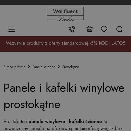
+48
32
700
37
Kontakt:
17
Wszystkie produkty z oferty standardowej -5% KOD: LATO5
Panele ścienne
Prostokątne
Strona główna
Panele i kafelki winylowe
prostokątne
Prostokątne
panele winylowe
i
kafelki ścienne
to
nowoczesny sposób na efektowną metamorfozę wnętrz bez