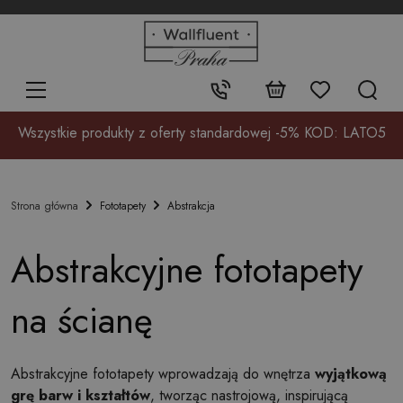
+48
32
700
37
Kontakt:
17
Wszystkie produkty z oferty standardowej -5% KOD: LATO5
Fototapety
Abstrakcja
Strona główna
Abstrakcyjne fototapety
na ścianę
Abstrakcyjne fototapety wprowadzają do wnętrza
wyjątkową
grę barw i kształtów
, tworząc nastrojową, inspirującą