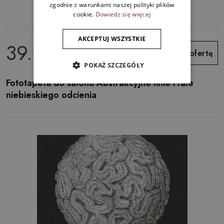
zgodnie z warunkami naszej polityki plików
cookie.
Dowiedz się więcej
AKCEPTUJ WSZYSTKIE
39.99 zł
Zobacz ofertę
POKAŻ SZCZEGÓŁY
Fototapeta do salonu Abstrakcyjne linie i fale
niebieskiego odcienia