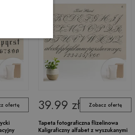
39.99 zł
z ofertę
Zobacz ofertę
ycki
Tapeta fotograficzna flizelinowa
acyjny
Kaligraficzny alfabet z wyszukanymi