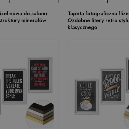
lizelinowa do salonu
Tapeta fotograficzna fliz
struktury minerałów
Ozdobne litery retro styl
klasycznego