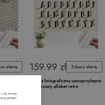
159.99 zł
cz ofertę
Zobacz ofertę
ja
Tapeta fotograficzna samoprzylepna
Stylizowany alfabet retro
z tej strony,
zej polityki