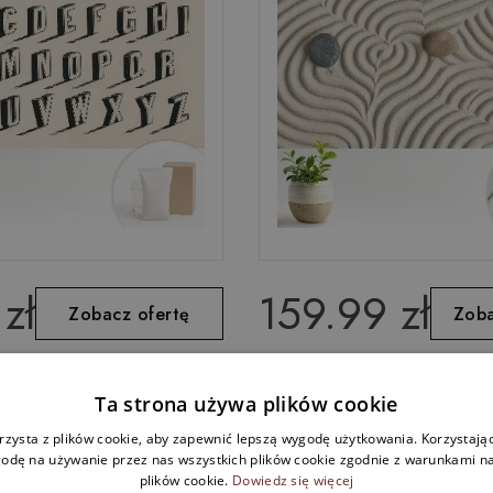
zł
159.99 zł
Zobacz ofertę
Zoba
raficzna flizelinowa
Fototapeta Zen kompozyc
Ta strona używa plików cookie
alfabet retro
medytacyjna
rzysta z plików cookie, aby zapewnić lepszą wygodę użytkowania. Korzystając 
odę na używanie przez nas wszystkich plików cookie zgodnie z warunkami nas
plików cookie.
Dowiedz się więcej