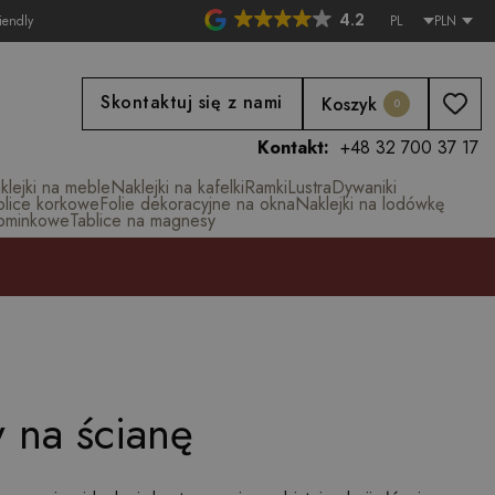
4.2
iendly
PL
PLN
Skontaktuj się z nami
Koszyk
0
Kontakt:
+48 32 700 37 17
klejki na meble
Naklejki na kafelki
Ramki
Lustra
Dywaniki
blice korkowe
Folie dekoracyjne na okna
Naklejki na lodówkę
ominkowe
Tablice na magnesy
y na ścianę