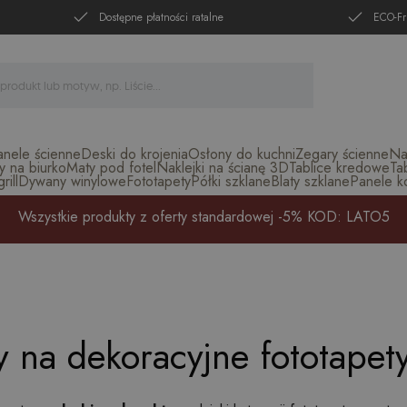
Dostępne płatności ratalne
ECO-Fr
anele ścienne
Deski do krojenia
Osłony do kuchni
Zegary ścienne
Na
y na biurko
Maty pod fotel
Naklejki na ścianę 3D
Tablice kredowe
Ta
ill
Dywany winylowe
Fototapety
Półki szklane
Blaty szklane
Panele k
Wszystkie produkty z oferty standardowej -5% KOD: LATO5
 na dekoracyjne fototapet