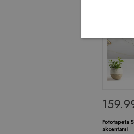
159.99
Fototapeta S
akcentami