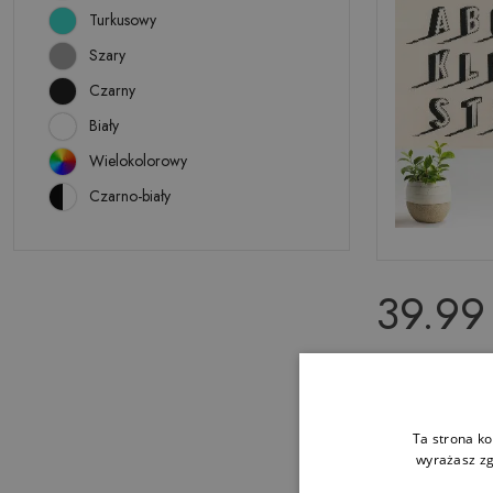
Turkusowy
Szary
Czarny
Biały
Wielokolorowy
Czarno-biały
39.99 
Tapeta fotog
Stylizowany 
Ta strona ko
wyrażasz zg