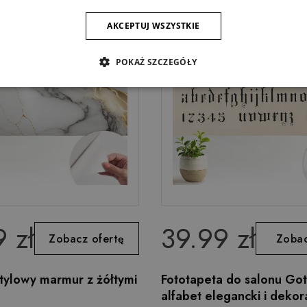
AKCEPTUJ WSZYSTKIE
POKAŻ SZCZEGÓŁY
 zł
39.99 zł
Zobacz ofertę
Zobac
tylowy marmur z żółtymi
Fototapeta do salonu Got
alfabet elegancki i dekor