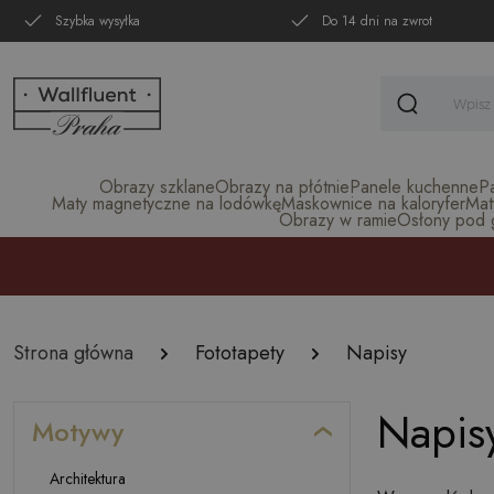
Szybka wysyłka
Do 14 dni na zwrot
Obrazy szklane
Obrazy na płótnie
Panele kuchenne
P
Maty magnetyczne na lodówkę
Maskownice na kaloryfer
Mat
Obrazy w ramie
Osłony pod gr
Strona główna
Fototapety
Napisy
Napisy
Motywy
Architektura