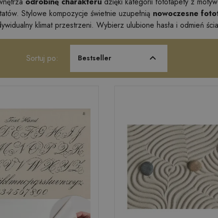
wnętrza
odrobinę charakteru
dzięki kategorii fototapety z motyw
ytatów. Stylowe kompozycje świetnie uzupełnią
nowoczesne fotot
dywidualny klimat przestrzeni. Wybierz ulubione hasła i odmień ści
Sortuj po:
Bestseller