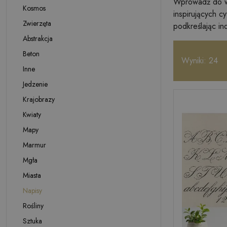
Wprowadź do 
Kosmos
inspirujących c
Zwierzęta
podkreślając in
Abstrakcja
Beton
Wyniki: 24
Inne
Jedzenie
Krajobrazy
Kwiaty
Mapy
Marmur
Mgła
Miasta
Napisy
Rośliny
Sztuka