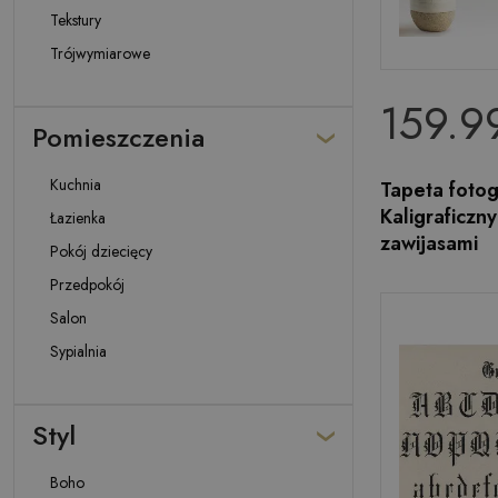
Tekstury
Trójwymiarowe
159.99
Pomieszczenia
Kuchnia
Tapeta foto
Kaligraficzn
Łazienka
zawijasami
Pokój dziecięcy
Przedpokój
Salon
Sypialnia
Styl
Boho