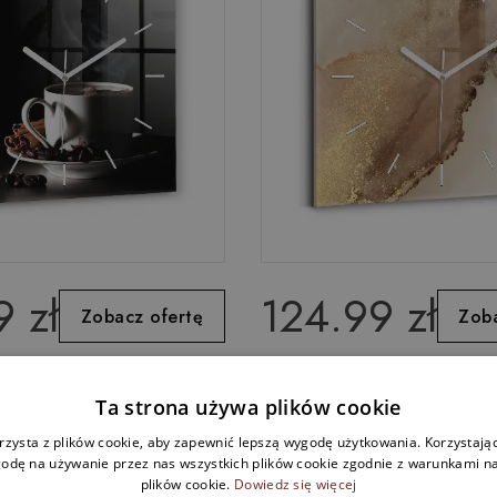
 zł
124.99 zł
Zobacz ofertę
Zoba
y kwadratowy Filiżanka
Zegar kwadratowy Beżow
Ta strona używa plików cookie
nowoczesna
rzysta z plików cookie, aby zapewnić lepszą wygodę użytkowania. Korzystając 
odę na używanie przez nas wszystkich plików cookie zgodnie z warunkami nas
plików cookie.
Dowiedz się więcej