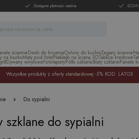
Dostępne płatności ratalne
ECO-Fr
anele ścienne
Deski do krojenia
Osłony do kuchni
Zegary ścienne
Na
y na biurko
Maty pod fotel
Naklejki na ścianę 3D
Tablice kredowe
Ta
ill
Dywany winylowe
Fototapety
Półki szklane
Blaty szklane
Panele k
Wszystkie produkty z oferty standardowej -5% KOD: LATO5
nie
Do sypialni
 szklane do sypialni