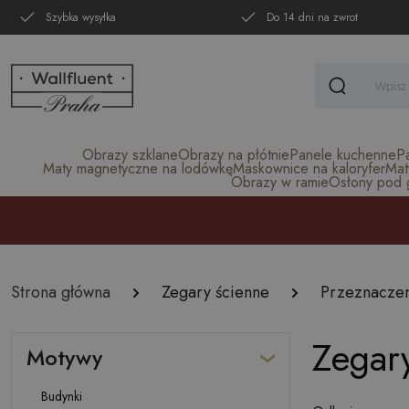
Szybka wysyłka
Do 14 dni na zwrot
Obrazy szklane
Obrazy na płótnie
Panele kuchenne
P
Maty magnetyczne na lodówkę
Maskownice na kaloryfer
Mat
Obrazy w ramie
Osłony pod gr
Strona główna
Zegary ścienne
Przeznacze
Zegary
Motywy
Budynki