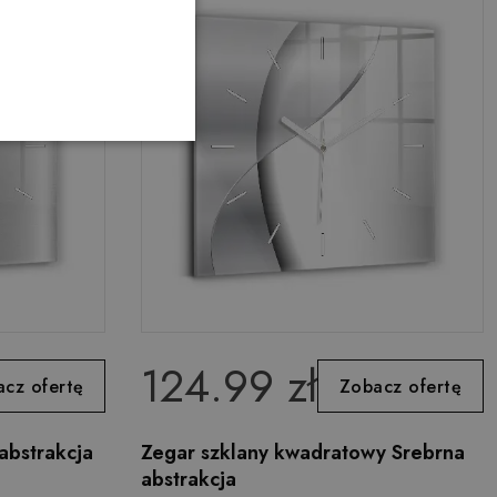
124.99 zł
cz ofertę
Zobacz ofertę
abstrakcja
Zegar szklany kwadratowy Srebrna
abstrakcja