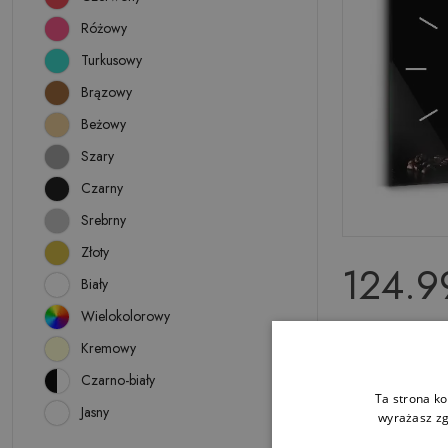
Różowy
Turkusowy
Brązowy
Beżowy
Szary
Czarny
Srebrny
Złoty
124.99
Biały
Wielokolorowy
Zegar szklan
Kremowy
kawy
Czarno-biały
Ta strona ko
Jasny
wyrażasz zg