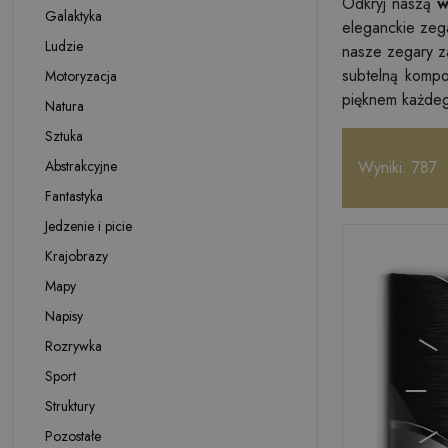
Odkryj naszą
w
Galaktyka
eleganckie zega
Ludzie
nasze zegary z
subtelną kompo
Motoryzacja
pięknem każdeg
Natura
Sztuka
Abstrakcyjne
Wyniki: 787
Fantastyka
Jedzenie i picie
Krajobrazy
Mapy
Napisy
Rozrywka
Sport
Struktury
Pozostałe