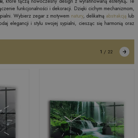
i
, które łączą nowoczesny design z wyrafinowaną estetyką
.
Te
ączenie funkcjonalności i dekoracji. Dzięki cichym mechanizmom,
sypialni. Wybierz zegar z motywem
natury
, delikatną
abstrakcją
lub
j elegancji i stylu swojej sypialni, ciesząc się harmonią oraz
1
/
22