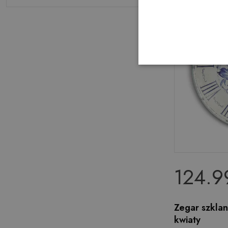
124.99
Zegar szklan
kwiaty