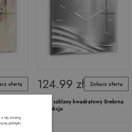
124.99 zł
cz ofertę
Zobacz ofertę
a sztuka
Zegar szklany kwadratowy Srebrna
abstrakcja
z tej strony,
zej polityki