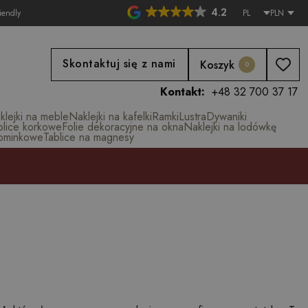
4.2
iendly
PL
PLN
Skontaktuj się z nami
Koszyk
0
Kontakt:
+48 32 700 37 17
klejki na meble
Naklejki na kafelki
Ramki
Lustra
Dywaniki
blice korkowe
Folie dekoracyjne na okna
Naklejki na lodówkę
ominkowe
Tablice na magnesy