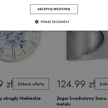
AKCEPTUJ WSZYSTKIE
POKAŻ SZCZEGÓŁY
 zł
124.99 zł
Zobacz ofertę
Zoba
y okrągły Niebieskie
Zegar kwadratowy Szara 
metalu