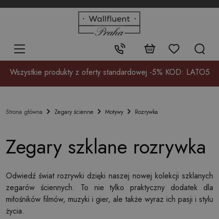
+48
32
700
37
Kontakt:
17
Wszystkie produkty z oferty standardowej -5% KOD: LATO5
Zegary ścienne
Motywy
Rozrywka
Strona główna
Zegary szklane rozrywka
Odwiedź świat rozrywki dzięki naszej nowej kolekcji szklanych
zegarów ściennych. To nie tylko praktyczny dodatek dla
miłośników filmów, muzyki i gier, ale także wyraz ich pasji i stylu
życia.