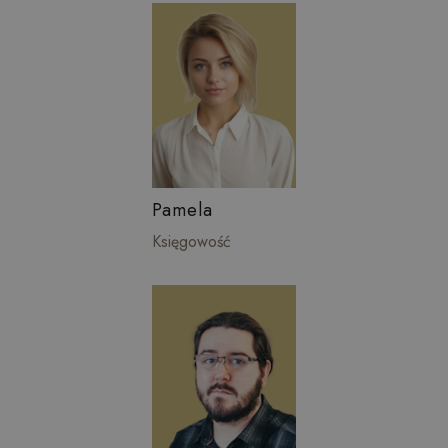
Pamela
Księgowość