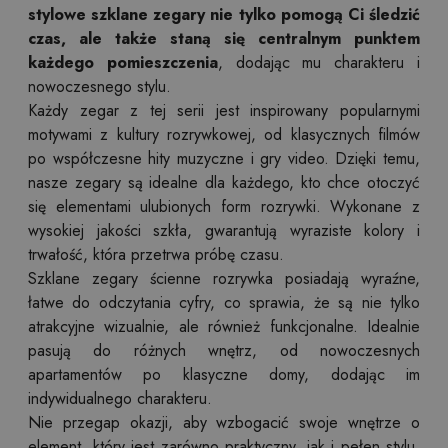
stylowe szklane zegary nie tylko pomogą Ci śledzić
czas, ale także staną się centralnym punktem
każdego pomieszczenia
, dodając mu charakteru i
nowoczesnego stylu.
Każdy zegar z tej serii jest inspirowany popularnymi
motywami z kultury rozrywkowej, od klasycznych filmów
po współczesne hity muzyczne i gry video. Dzięki temu,
nasze zegary są idealne dla każdego, kto chce otoczyć
się elementami ulubionych form rozrywki. Wykonane z
wysokiej jakości szkła, gwarantują wyraziste kolory i
trwałość, która przetrwa próbę czasu.
Szklane zegary ścienne rozrywka posiadają wyraźne,
łatwe do odczytania cyfry, co sprawia, że są nie tylko
atrakcyjne wizualnie, ale również funkcjonalne. Idealnie
pasują do różnych wnętrz, od nowoczesnych
apartamentów po klasyczne domy, dodając im
indywidualnego charakteru.
Nie przegap okazji, aby wzbogacić swoje wnętrze o
element, który jest zarówno praktyczny, jak i pełen stylu.