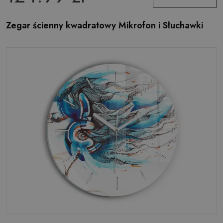
Zegar ścienny kwadratowy Mikrofon i Słuchawki