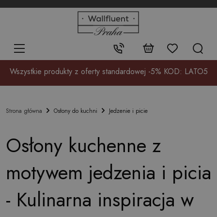
+48
32
700
37
Kontakt:
17
Wszystkie produkty z oferty standardowej -5% KOD: LATO5
Osłony do kuchni
Jedzenie i picie
Strona główna
Osłony kuchenne z
motywem jedzenia i picia
- Kulinarna inspiracja w