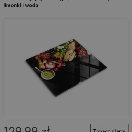
limonki i woda
129.99 zł
Zobacz ofertę