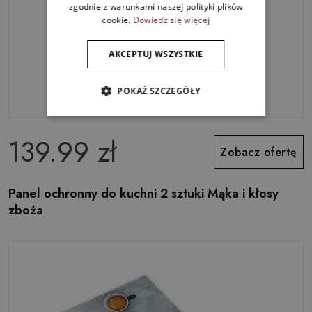
zgodnie z warunkami naszej polityki plików
cookie.
Dowiedz się więcej
AKCEPTUJ WSZYSTKIE
POKAŻ SZCZEGÓŁY
139.99 zł
Zobacz ofertę
Panel ochronny do kuchni 2 sztuki Mąka i kłosy
zboża