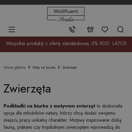
+48
32
700
37
Kontakt:
17
Wszystkie produkty z oferty standardowej -5% KOD: LATO5
Maty na biurko
Zwierzęta
Strona główna
Zwierzęta
Podkładki na biurko z motywem zwierząt
to doskonała
opcja dla miłośników natury, którzy chcą dodać swojemu
miejscu pracy unikalny charakter. Motywy inspirowane dziką
fauną, ptakami czy tropikalnymi zwierzętami wprowadzą do