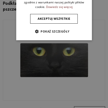
Podkładka na całe biurko Plaster miodu
zgodnie z warunkami naszej polityki plików
cookie.
Dowiedz się więcej
pszczelego
AKCEPTUJ WSZYSTKIE
POKAŻ SZCZEGÓŁY