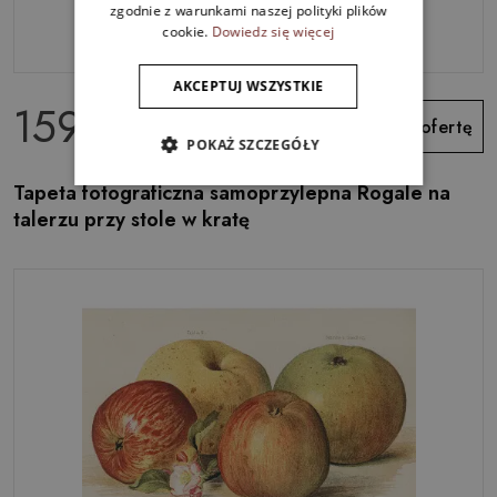
zgodnie z warunkami naszej polityki plików
cookie.
Dowiedz się więcej
AKCEPTUJ WSZYSTKIE
159.99 zł
Zobacz ofertę
POKAŻ SZCZEGÓŁY
Tapeta fotograficzna samoprzylepna Rogale na
talerzu przy stole w kratę