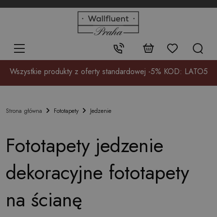
+48
32
700
37
Kontakt:
17
Wszystkie produkty z oferty standardowej -5% KOD: LATO5
Fototapety
Jedzenie
Strona główna
Fototapety jedzenie
dekoracyjne fototapety
na ścianę