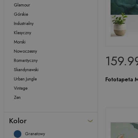
Glamour
Górskie
Industrialny
Klasyczny
Morski
Nowoczesny
159.99
Romantyczny
Skandynawski
Fototapeta Ma
Urban Jungle
Vintage
Zen
Kolor
Granatowy