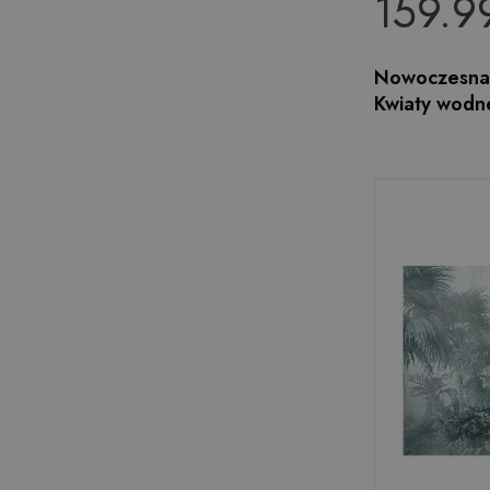
159.99
Nowoczesna 
Kwiaty wodne