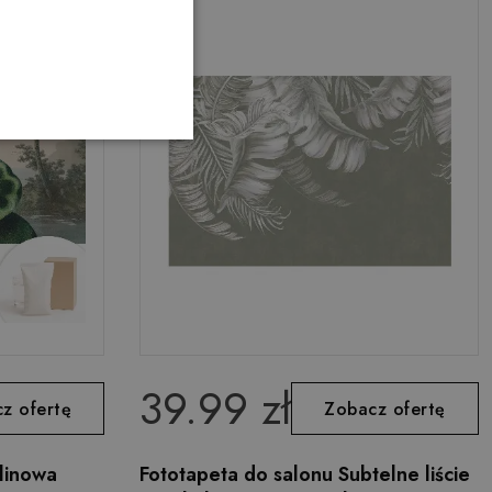
39.99 zł
z ofertę
Zobacz ofertę
elinowa
Fototapeta do salonu Subtelne liście