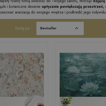
tapety rośliny tchną świeżość do Twojego salonu, tworząc
kojącą 
ązki i botaniczne desenie
optycznie powiększają przestrzeń, 
pasować aranżację do swojego wnętrza i podkreślić jego indywidua
Sortuj po:
Bestseller