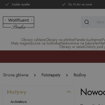
Szybka wysyłka
Do 14 dni na zwrot
Obrazy szklane
Obrazy na płótnie
Panele kuchenne
P
Maty magnetyczne na lodówkę
Maskownice na kaloryfer
Mat
Obrazy w ramie
Osłony pod gr
Strona główna
Fototapety
Rośliny
Nowocz
Motywy
Architektura