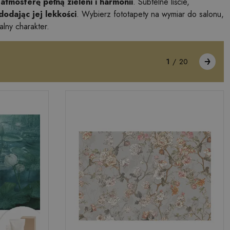
atmosferę pełną zieleni i harmonii
. Subtelne liście,
dodając jej lekkości
. Wybierz fototapety na wymiar do salonu,
lny charakter.
1
/
20