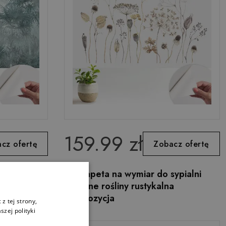
159.99 zł
cz ofertę
Zobacz ofertę
ypialni
Fototapeta na wymiar do sypialni
Suszone rośliny rustykalna
kompozycja
z tej strony,
zej polityki