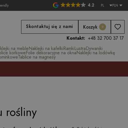
4.2
iendly
PL
PLN
Skontaktuj się z nami
Koszyk
0
Kontakt:
+48 32 700 37 17
klejki na meble
Naklejki na kafelki
Ramki
Lustra
Dywaniki
blice korkowe
Folie dekoracyjne na okna
Naklejki na lodówkę
ominkowe
Tablice na magnesy
 rośliny