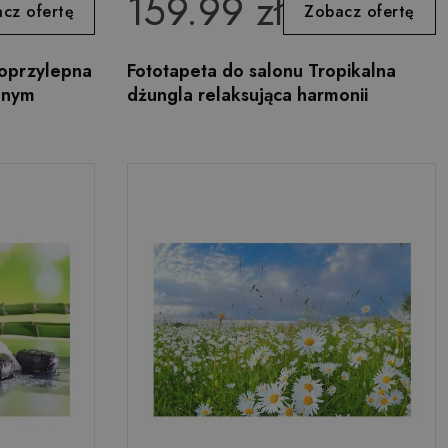
159.99 zł
cz ofertę
Zobacz ofertę
moprzylepna
Fototapeta do salonu Tropikalna
alnym
dżungla relaksująca harmonii