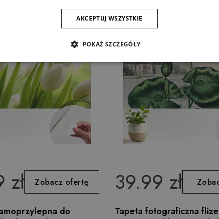
AKCEPTUJ WSZYSTKIE
POKAŻ SZCZEGÓŁY
 zł
39.99 zł
Zobacz ofertę
Zobac
samoprzylepna do
Tapeta fotograficzna fliz