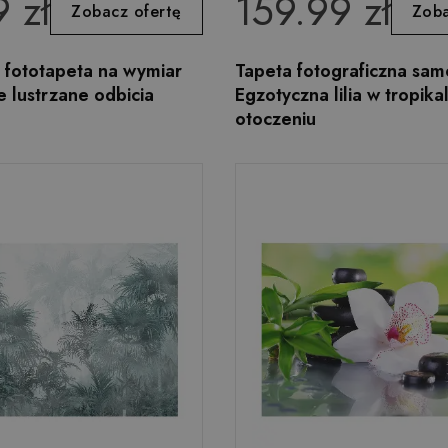
 zł
159.99 zł
Zobacz ofertę
Zoba
fototapeta na wymiar
Tapeta fotograficzna sa
 lustrzane odbicia
Egzotyczna lilia w tropik
otoczeniu