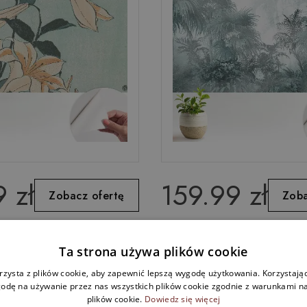
 zł
159.99 zł
Zobacz ofertę
Zoba
fototapeta na wymiar
Fototapeta na wymiar do s
Ta strona używa plików cookie
btelność natury
Tropikalny las mglisty
rzysta z plików cookie, aby zapewnić lepszą wygodę użytkowania. Korzystając 
odę na używanie przez nas wszystkich plików cookie zgodnie z warunkami nas
plików cookie.
Dowiedz się więcej