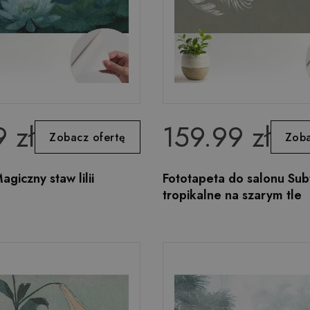
 zł
159.99 zł
Zobacz ofertę
Zoba
giczny staw lilii
Fototapeta do salonu Subt
tropikalne na szarym tle