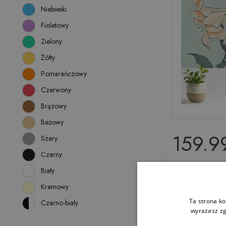
Niebieski
Fioletowy
Zielony
Żółty
Pomarańczowy
Czerwony
Brązowy
Beżowy
159.99
Szary
Czarny
Biały
Nowoczesna 
Klasyczna su
Kremowy
Ta strona ko
Czarno-biały
wyrażasz zg