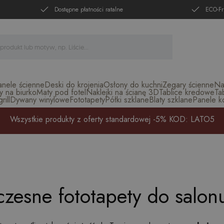
Dostępne płatności ratalne
ECO-Fr
anele ścienne
Deski do krojenia
Osłony do kuchni
Zegary ścienne
Na
y na biurko
Maty pod fotel
Naklejki na ścianę 3D
Tablice kredowe
Ta
ill
Dywany winylowe
Fototapety
Półki szklane
Blaty szklane
Panele k
Wszystkie produkty z oferty standardowej -5% KOD: LATO5
esne fototapety do salonu