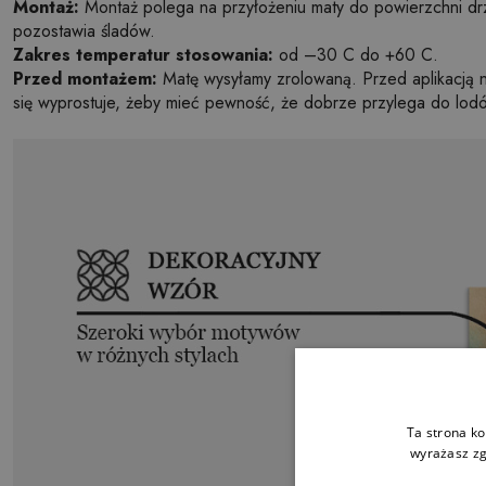
Montaż:
Montaż polega na przyłożeniu maty do powierzchni dr
pozostawia śladów.
Zakres temperatur stosowania:
od –30 C do +60 C.
Przed montażem:
Matę wysyłamy zrolowaną. Przed aplikacją na
się wyprostuje, żeby mieć pewność, że dobrze przylega do lodó
Ta strona ko
wyrażasz zg