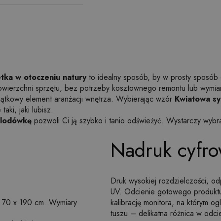
tka w otoczeniu natury
to idealny sposób, by w prosty sposób o
powierzchni sprzętu, bez potrzeby kosztownego remontu lub wym
wyjątkowy element aranżacji wnętrza. Wybierając wzór
Kwiatowa sy
ki, jaki lubisz.
 lodówkę
pozwoli Ci ją szybko i tanio odświeżyć. Wystarczy wybr
Nadruk cyfro
Druk wysokiej rozdzielczości, o
UV. Odcienie gotowego produktu 
 70 x 190 cm. Wymiary
kalibrację monitora, na którym o
tuszu – delikatna różnica w odci