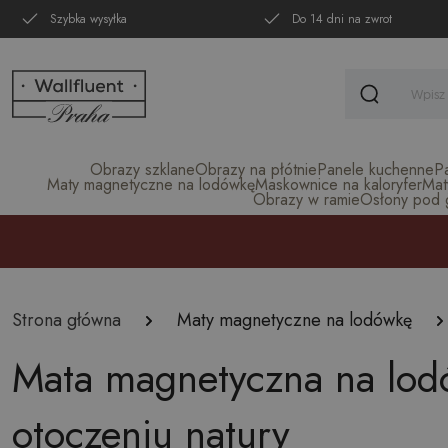
Szybka wysyłka
Do 14 dni na zwrot
Obrazy szklane
Obrazy na płótnie
Panele kuchenne
P
Maty magnetyczne na lodówkę
Maskownice na kaloryfer
Mat
Obrazy w ramie
Osłony pod gr
Strona główna
Maty magnetyczne na lodówkę
Mata magnetyczna na lod
otoczeniu natury