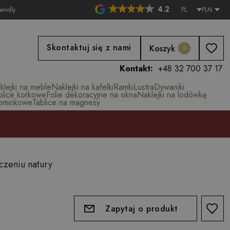
4.2
iendly
PL
PLN
Skontaktuj się z nami
Koszyk
0
Kontakt:
+48 32 700 37 17
klejki na meble
Naklejki na kafelki
Ramki
Lustra
Dywaniki
blice korkowe
Folie dekoracyjne na okna
Naklejki na lodówkę
ominkowe
Tablice na magnesy
czeniu natury
Zapytaj o produkt