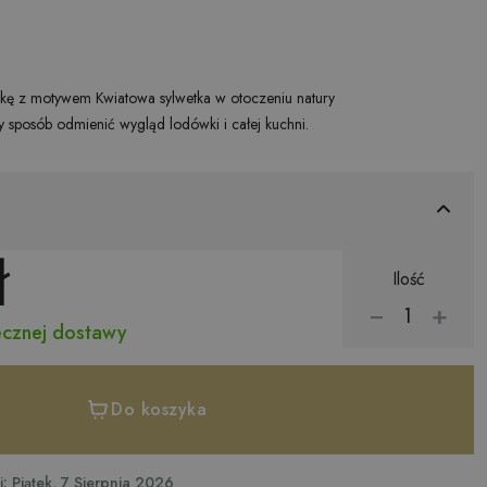
ę z motywem Kwiatowa sylwetka w otoczeniu natury
ty sposób odmienić wygląd lodówki i całej kuchni.
ł
Ilość
−
+
cznej dostawy
Do koszyka
: Piątek, 7 Sierpnia 2026