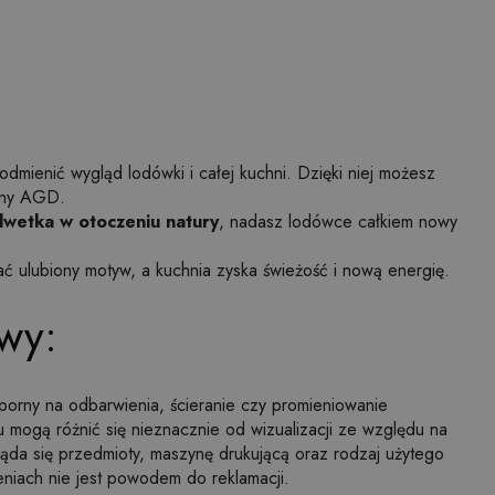
dmienić wygląd lodówki i całej kuchni. Dzięki niej możesz
iany AGD.
lwetka w otoczeniu natury
, nadasz lodówce całkiem nowy
ać ulubiony motyw, a kuchnia zyska świeżość i nową energię.
wy:
dporny na odbarwienia, ścieranie czy promieniowanie
mogą różnić się nieznacznie od wizualizacji ze względu na
gląda się przedmioty, maszynę drukującą oraz rodzaj użytego
eniach nie jest powodem do reklamacji.