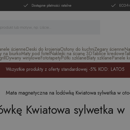
Dostępne płatności ratalne
ECO-Fr
anele ścienne
Deski do krojenia
Osłony do kuchni
Zegary ścienne
Na
y na biurko
Maty pod fotel
Naklejki na ścianę 3D
Tablice kredowe
Ta
ill
Dywany winylowe
Fototapety
Półki szklane
Blaty szklane
Panele k
Wszystkie produkty z oferty standardowej -5% KOD: LATO5
Mata magnetyczna na lodówkę Kwiatowa sylwetka w oto
ówkę Kwiatowa sylwetka w