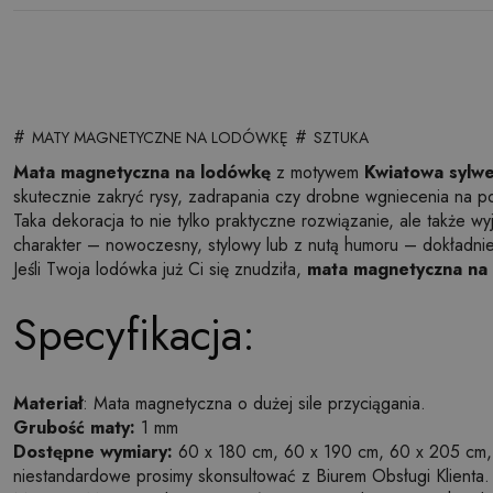
#
#
MATY MAGNETYCZNE NA LODÓWKĘ
SZTUKA
Mata magnetyczna na lodówkę
z motywem
Kwiatowa sylwe
skutecznie zakryć rysy, zadrapania czy drobne wgniecenia na 
Taka dekoracja to nie tylko praktyczne rozwiązanie, ale także 
charakter – nowoczesny, stylowy lub z nutą humoru – dokładnie ta
Jeśli Twoja lodówka już Ci się znudziła,
mata magnetyczna na
Specyfikacja:
Materiał
: Mata magnetyczna o dużej sile przyciągania.
Grubość maty:
1 mm
Dostępne wymiary:
60 x 180 cm, 60 x 190 cm, 60 x 205 cm,
niestandardowe prosimy skonsultować z Biurem Obsługi Klienta.