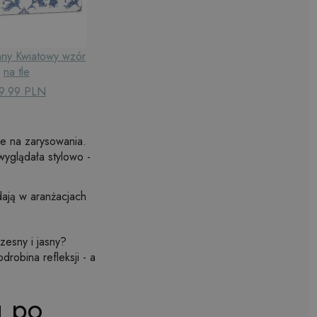
nny Kwiatowy wzór
Panel pcv Geometryczny
Płyta pcv 
na tle
wzór kwiatów
mar
9.99 PLN
139.99 PLN
13
ne na zarysowania.
wyglądała stylowo -
dają w aranżacjach
zesny i jasny?
robina refleksji - a
u po