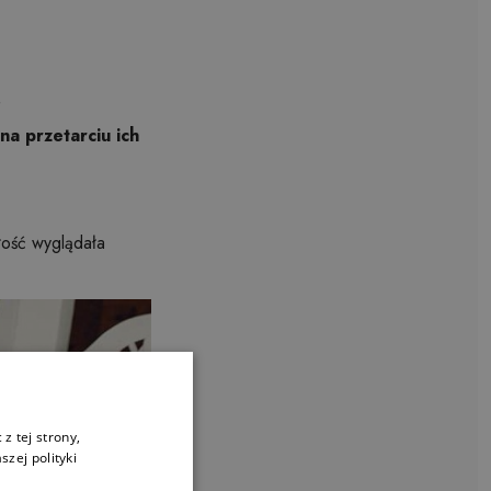
,
na przetarciu ich
łość wyglądała
z tej strony,
zej polityki