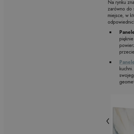
Na rynku zna
zarówno do s
miejsce, w k
odpowiednich
Panel
pięknie
powierz
przeci
Panel
kuchni.
swojeg
geometr