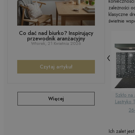
koniecznośc
zależności od
klasyczne dr
świetnie wspó
Co dać nad biurko? Inspirujący
przewodnik aranżacyjny
Wtorek, 21 Kwietnia 2026
Czytaj artykuł
Szkło na 
Więcej
Lastryko 
26
Ich zalet je