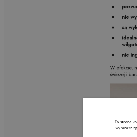
pozwal
nie w
są wyk
idealn
wilgot
nie in
W efekcie, n
świeżej i bar
Ta strona ko
wyrażasz zg