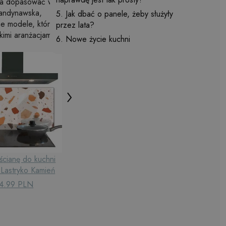
żna dopasować w
skandynawska,
5. Jak dbać o panele, żeby służyły
ne modele, które
przez lata?
kimi aranżacjami.
6. Nowe życie kuchni
ścianę do kuchni
Szkło na ścianę do kuchni
Szkło na
 Lastryko Kamień
Zachód Słońca nad Morzem
Struktur
4.99 PLN
264.99 PLN
26