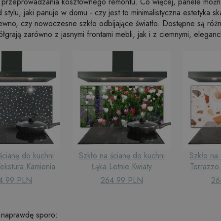
i przeprowadzania kosztownego remontu. Co więcej, panele mo
 stylu, jaki panuje w domu - czy jest to minimalistyczna estetyka 
ewno, czy nowoczesne szkło odbijające światło. Dostępne są róż
łgrają zarówno z jasnymi frontami mebli, jak i z ciemnymi, eleganc
ścianę do kuchni
Szkło na ścianę do kuchni
Szkło na 
Tekstura Kamienia
Łąka Letnie Kwiaty
Terrazzo
4.99 PLN
264.99 PLN
26
st naprawdę sporo: