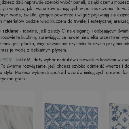
jdziesz dziś naprawdę szeroki wybór paneli, dzięki czemu możes
tylu wnętrza, jak i warunków panujących w pomieszczeniu. To waż
tórym woda, światło, gorące powietrze i wilgoć pojawiają się częs
 materiałów będzie więc kluczem do trwałej i estetycznej aranżacj
e szklane
- idealne, jeśli zależy Ci na elegancji i odbijającym świat
 rozświetla kuchnię, sprawiając, że nawet niewielka przestrzeń wyd
chnia jest gładka, więc utrzymanie czystości to czysta przyjemnoś
erasz je wodą z delikatnym płynem.
e PCV
- lekkość, duży wybór nadruków i niewielkim kosztem wizual
 To świetne rozwiązanie, jeśli chcesz szybko odmienić wnętrza i 
o stylu. Możesz wybierać spośród wzorów imitujących drewno, ka
yczne grafiki.