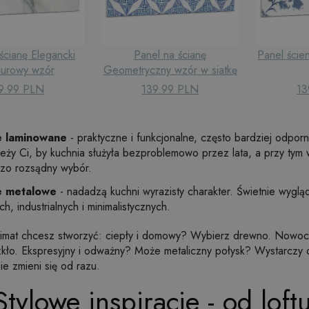
ścianę Elegancki
Panel na ścianę
Panel ście
urowy wzór
Geometryczny wzór w siatkę
9.99 PLN
139.99 PLN
13
e laminowane
- praktyczne i funkcjonalne, często bardziej odpor
ależy Ci, by kuchnia służyła bezproblemowo przez lata, a przy tym 
dzo rozsądny wybór.
e metalowe
- nadadzą kuchni wyrazisty charakter. Świetnie wyglą
ch, industrialnych i minimalistycznych.
 klimat chcesz stworzyć: ciepły i domowy? Wybierz drewno. Nowoc
kło. Ekspresyjny i odważny? Może metaliczny połysk? Wystarczy od
e zmieni się od razu.
Stylowe inspiracje - od loft