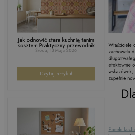
Jak odnowić stara kuchnię tanim
Właściciele 
kosztem Praktyczny przewodnik
Środa, 13 Maja 2026
zachowała do
długotrwałe
efektownie o
wskazówek, d
Czytaj artykuł
zupełnie no
Dl
Panele kuch