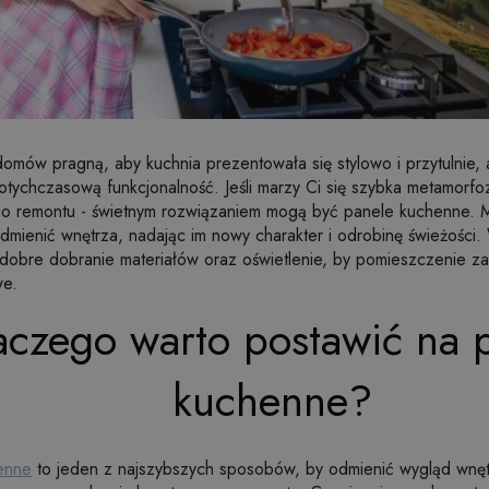
domów pragną, aby kuchnia prezentowała się stylowo i przytulnie,
tychczasową funkcjonalność. Jeśli marzy Ci się szybka metamorfo
go remontu - świetnym rozwiązaniem mogą być panele kuchenne.
dmienić wnętrza, nadając im nowy charakter i odrobinę świeżości. 
obre dobranie materiałów oraz oświetlenie, by pomieszczenie zac
we.
aczego warto postawić na 
kuchenne?
enne
to jeden z najszybszych sposobów, by odmienić wygląd wnę