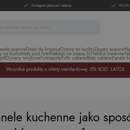
Dostępne płatności ratalne
ECO-Fr
anele ścienne
Deski do krojenia
Osłony do kuchni
Zegary ścienne
Na
y na biurko
Maty pod fotel
Naklejki na ścianę 3D
Tablice kredowe
Ta
ill
Dywany winylowe
Fototapety
Półki szklane
Blaty szklane
Panele k
Wszystkie produkty z oferty standardowej -5% KOD: LATO5
nele kuchenne jako spos