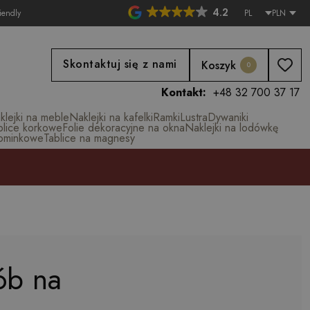
4.2
iendly
PL
PLN
Skontaktuj się z nami
Koszyk
0
Kontakt:
+48 32 700 37 17
klejki na meble
Naklejki na kafelki
Ramki
Lustra
Dywaniki
blice korkowe
Folie dekoracyjne na okna
Naklejki na lodówkę
ominkowe
Tablice na magnesy
ób na