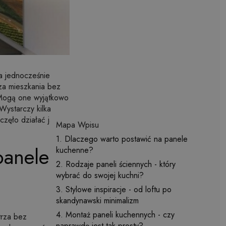
 a jednocześnie
za mieszkania bez
 Mogą one wyjątkowo
Wystarczy kilka
zęło działać jak
Mapa Wpisu
1. Dlaczego warto postawić na panele
panele
kuchenne?
2. Rodzaje paneli ściennych - który
wybrać do swojej kuchni?
3. Stylowe inspiracje - od loftu po
skandynawski minimalizm
4. Montaż paneli kuchennych - czy
trza bez
naprawdę jest tak prosty?