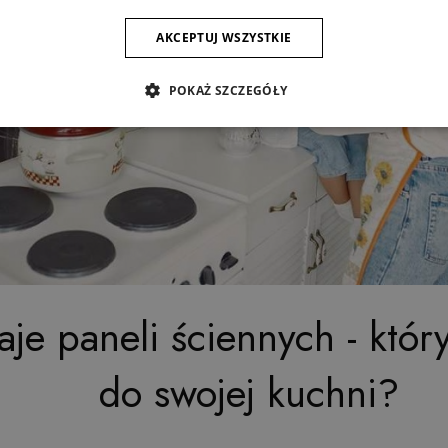
AKCEPTUJ WSZYSTKIE
POKAŻ SZCZEGÓŁY
je paneli ściennych - któr
do swojej kuchni?