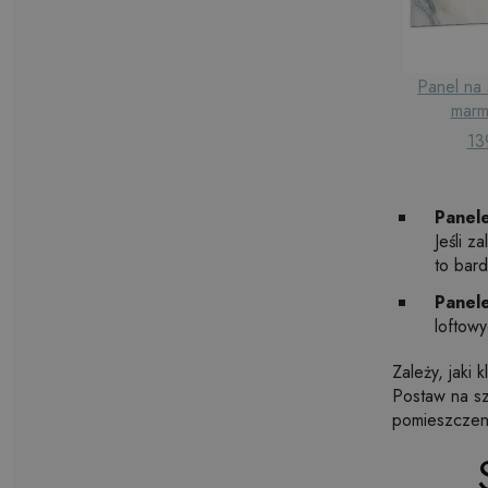
Panel na 
marm
13
Panel
Jeśli z
to bar
Panel
loftowy
Zależy, jaki
Postaw na sz
pomieszczeni