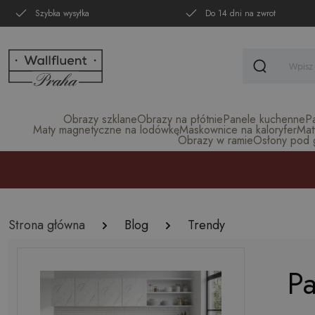
Szybka wysyłka
Do 14 dni na zwrot
Obrazy szklane
Obrazy na płótnie
Panele kuchenne
P
Maty magnetyczne na lodówkę
Maskownice na kaloryfer
Mat
Obrazy w ramie
Osłony pod gr
Strona główna
Blog
Trendy
Pa