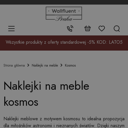
+48
32
700
37
Kontakt:
17
Wszystkie produkty z oferty standardowej -5% KOD: LATO5
Naklejki na meble
Kosmos
Strona główna
Naklejki na meble
kosmos
Naklejki meblowe z motywem kosmosu to idealna propozycja
dla miłośników astronomii i nieznanych światów. Dzięki naszym