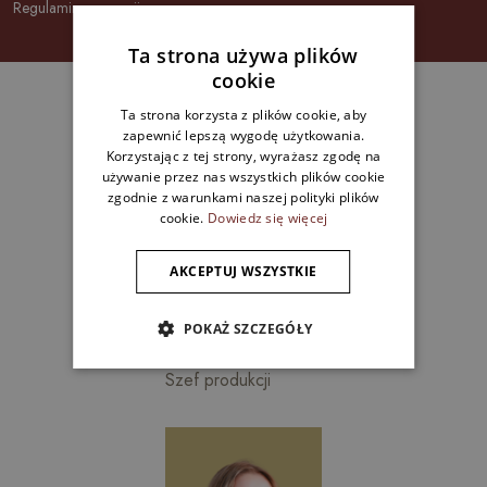
Regulamin promocji
Ta strona używa plików
cookie
Nasz zespół
Ta strona korzysta z plików cookie, aby
zapewnić lepszą wygodę użytkowania.
Korzystając z tej strony, wyrażasz zgodę na
używanie przez nas wszystkich plików cookie
zgodnie z warunkami naszej polityki plików
cookie.
Dowiedz się więcej
AKCEPTUJ WSZYSTKIE
POKAŻ SZCZEGÓŁY
Łukasz
Szef produkcji