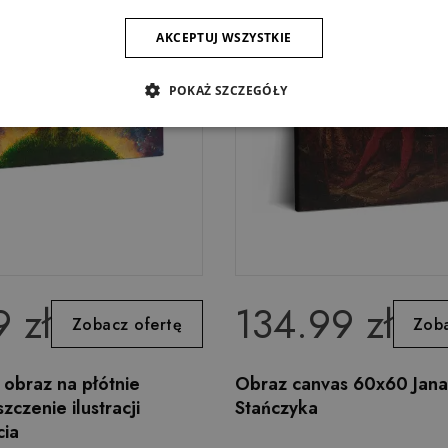
AKCEPTUJ WSZYSTKIE
POKAŻ SZCZEGÓŁY
 zł
134.99 zł
Zobacz ofertę
Zoba
obraz na płótnie
Obraz canvas 60x60 Jana
zczenie ilustracji
Stańczyka
cia