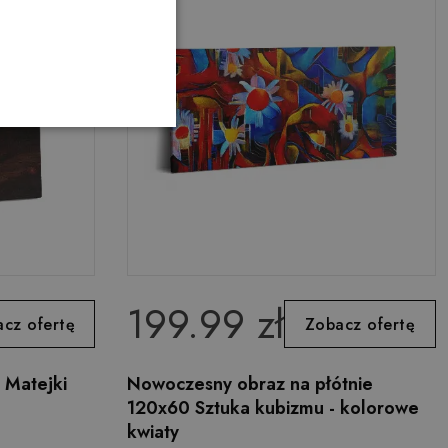
199.99 zł
cz ofertę
Zobacz ofertę
 Matejki
Nowoczesny obraz na płótnie
120x60 Sztuka kubizmu - kolorowe
kwiaty