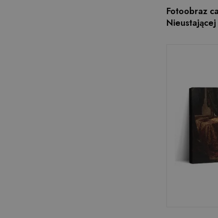
Fotoobraz c
Nieustające