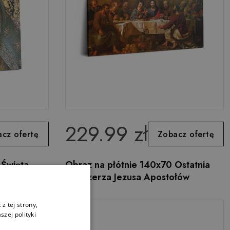
229.99 zł
cz ofertę
Zobacz ofertę
 Święta
Obraz na płótnie 140x70 Ostatnia
Wieczerza Jezusa Apostołów
z tej strony,
zej polityki