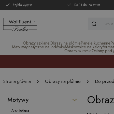
Szybka wysyłka
Do 14 dni na zwrot
Obrazy szklane
Obrazy na płótnie
Panele kuchenne
P
Maty magnetyczne na lodówkę
Maskownice na kaloryfer
Mat
Obrazy w ramie
Osłony pod gr
Strona główna
Obrazy na płótnie
Do przed
Obraz
Motywy
Architektura