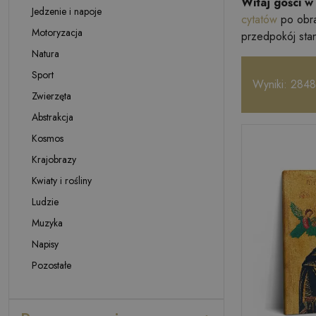
Witaj gości w
Jedzenie i napoje
cytatów
po obra
Motoryzacja
przedpokój stan
Natura
Sport
Wyniki: 2848
Zwierzęta
Abstrakcja
Kosmos
Krajobrazy
Kwiaty i rośliny
Ludzie
Muzyka
Napisy
Pozostałe