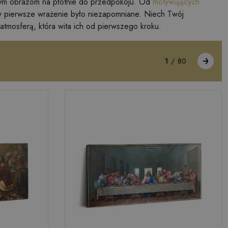
wym obrazom na płótnie do przedpokoju. Od
motywujących
y pierwsze wrażenie było niezapomniane. Niech Twój
ę atmosferą, która wita ich od pierwszego kroku.
1
/
80