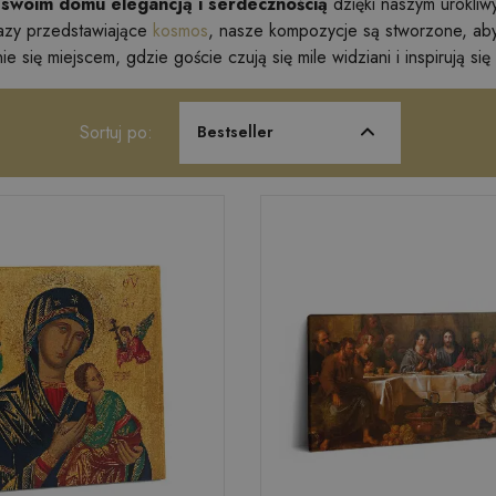
 swoim domu elegancją i serdecznością
dzięki naszym urokli
zy przedstawiające
kosmos
, nasze kompozycje są stworzone, ab
ie się miejscem, gdzie goście czują się mile widziani i inspirują si
Sortuj po:
Bestseller