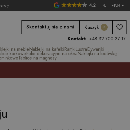
4.2
iendly
PL
PLN
Skontaktuj się z nami
Koszyk
0
Kontakt:
+48 32 700 37 17
klejki na meble
Naklejki na kafelki
Ramki
Lustra
Dywaniki
blice korkowe
Folie dekoracyjne na okna
Naklejki na lodówkę
ominkowe
Tablice na magnesy
ju