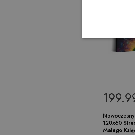
199.99
Nowoczesny 
120x60 Stres
Małego Księ