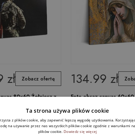
 zł
134.99 zł
Zobacz ofertę
Zoba
anvas 80x60 Żołnierz z
Foto obraz canvas 60x60
Maryjo Matka Boża
Ta strona używa plików cookie
rzysta z plików cookie, aby zapewnić lepszą wygodę użytkowania. Korzystając 
odę na używanie przez nas wszystkich plików cookie zgodnie z warunkami nas
plików cookie.
Dowiedz się więcej