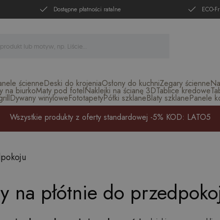
Dostępne płatności ratalne
ECO-Fr
anele ścienne
Deski do krojenia
Osłony do kuchni
Zegary ścienne
Na
y na biurko
Maty pod fotel
Naklejki na ścianę 3D
Tablice kredowe
Ta
ill
Dywany winylowe
Fototapety
Półki szklane
Blaty szklane
Panele k
Wszystkie produkty z oferty standardowej -5% KOD: LATO5
pokoju
y na płótnie do przedpoko