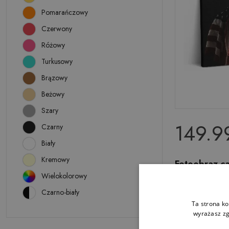
Pomarańczowy
Czerwony
Różowy
Turkusowy
Brązowy
Beżowy
Szary
149.99
Czarny
Biały
Kremowy
Fotoobraz c
flagą
Wielokolorowy
Czarno-biały
Ta strona ko
wyrażasz zg