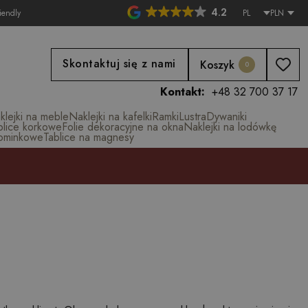
4.2
iendly
PL
PLN
Skontaktuj się z nami
Koszyk
0
Kontakt:
+48 32 700 37 17
klejki na meble
Naklejki na kafelki
Ramki
Lustra
Dywaniki
blice korkowe
Folie dekoracyjne na okna
Naklejki na lodówkę
ominkowe
Tablice na magnesy