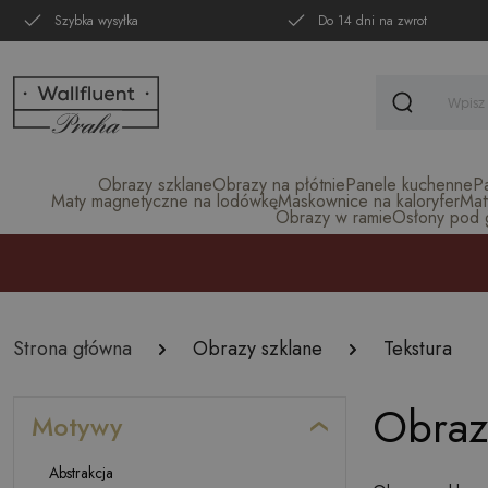
Szybka wysyłka
Do 14 dni na zwrot
Obrazy szklane
Obrazy na płótnie
Panele kuchenne
P
Maty magnetyczne na lodówkę
Maskownice na kaloryfer
Mat
Obrazy w ramie
Osłony pod gr
Strona główna
Obrazy szklane
Tekstura
Obrazy
Motywy
Abstrakcja