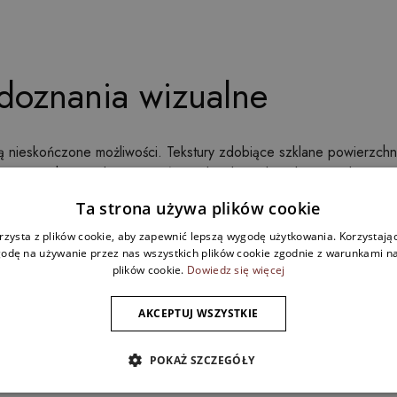
doznania wizualne
ą nieskończone możliwości. Tekstury zdobiące szklane powierzchn
inających naturalne materiały, po bardziej abstrakcyjne i dynami
ale komponują się zarówno w nowoczesnych, minimalistycznych wnęt
Ta strona używa plików cookie
 na lata
rzysta z plików cookie, aby zapewnić lepszą wygodę użytkowania. Korzystając 
odę na używanie przez nas wszystkich plików cookie zgodnie z warunkami nas
plików cookie.
Dowiedz się więcej
nałą jakość wizualną, ale również trwałość. Szklana powierzchnia
AKCEPTUJ WSZYSTKIE
zienki, a także do salonu czy sypialni. Dekoracje w formie szklanyc
lat.
POKAŻ SZCZEGÓŁY