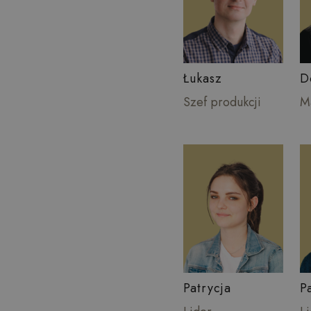
Łukasz
D
Szef produkcji
M
Patrycja
P