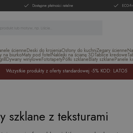
Dostępne płatności ratalne
ECO-Fr
anele ścienne
Deski do krojenia
Osłony do kuchni
Zegary ścienne
Na
y na biurko
Maty pod fotel
Naklejki na ścianę 3D
Tablice kredowe
Ta
ill
Dywany winylowe
Fototapety
Półki szklane
Blaty szklane
Panele k
Wszystkie produkty z oferty standardowej -5% KOD: LATO5
 szklane z teksturami