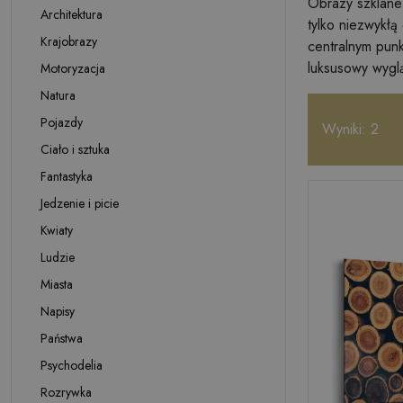
Obrazy szklane 
Architektura
tylko niezwykłą
Krajobrazy
centralnym pun
luksusowy wygl
Motoryzacja
Natura
Pojazdy
Wyniki: 2
Ciało i sztuka
Fantastyka
Jedzenie i picie
Kwiaty
Ludzie
Miasta
Napisy
Państwa
Psychodelia
Rozrywka