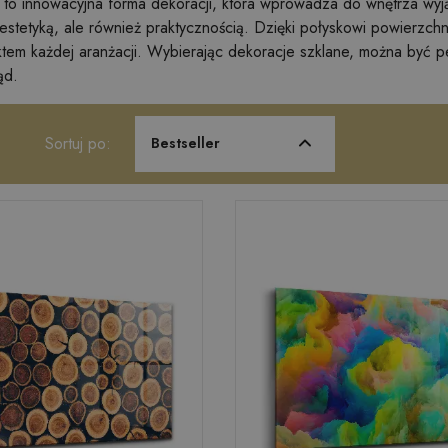
to innowacyjna forma dekoracji, która wprowadza do wnętrza wyją
 estetyką, ale również praktycznością. Dzięki połyskowi powierzchn
ktem każdej aranżacji. Wybierając dekoracje szklane, można być 
ąd.
Sortuj po:
Bestseller