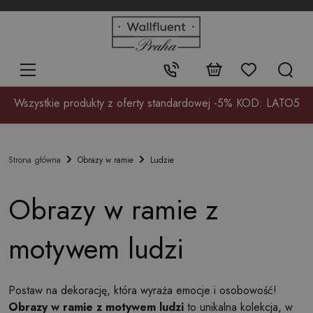
+48
32
700
37
Kontakt:
17
Wszystkie produkty z oferty standardowej -5% KOD: LATO5
Obrazy w ramie
Ludzie
Strona główna
Obrazy w ramie z
motywem ludzi
Postaw na dekorację, która wyraża emocje i osobowość!
Obrazy w ramie z motywem ludzi
to unikalna kolekcja, w