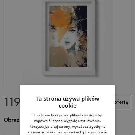
119.99 zł
Ta strona używa plików
Zobacz ofertę
cookie
Ta strona korzysta z plików cookie, aby
Obraz w ramie Portret kobiety abstrakcja
zapewnić lepszą wygodę użytkowania.
Korzystając z tej strony, wyrażasz zgodę na
używanie przez nas wszystkich plików cookie