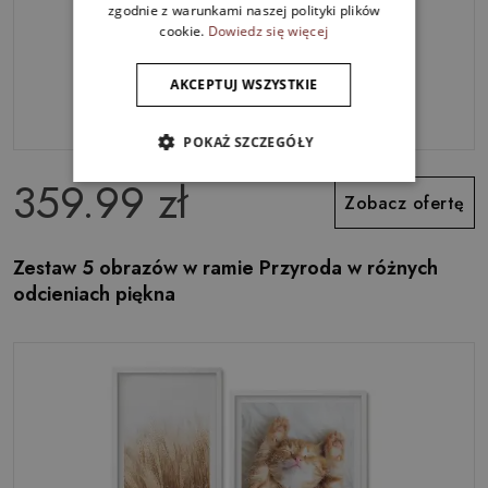
zgodnie z warunkami naszej polityki plików
cookie.
Dowiedz się więcej
AKCEPTUJ WSZYSTKIE
POKAŻ SZCZEGÓŁY
359.99 zł
Zobacz ofertę
Zestaw 5 obrazów w ramie Przyroda w różnych
odcieniach piękna