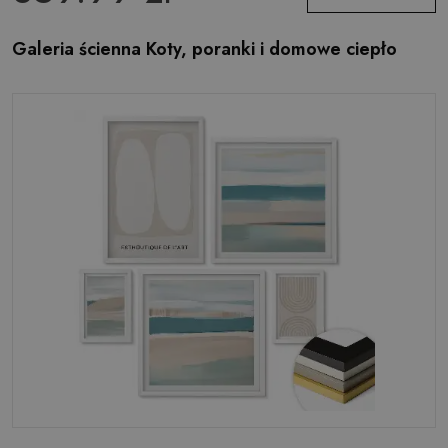
Galeria ścienna Koty, poranki i domowe ciepło