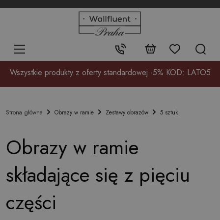
+48
32
700
37
Kontakt:
17
Wszystkie produkty z oferty standardowej -5% KOD: LATO5
Obrazy w ramie
Zestawy obrazów
5 sztuk
Strona główna
Obrazy w ramie
składające się z pięciu
części