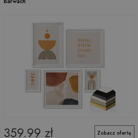
barwach
359.99 zł
Zobacz ofertę