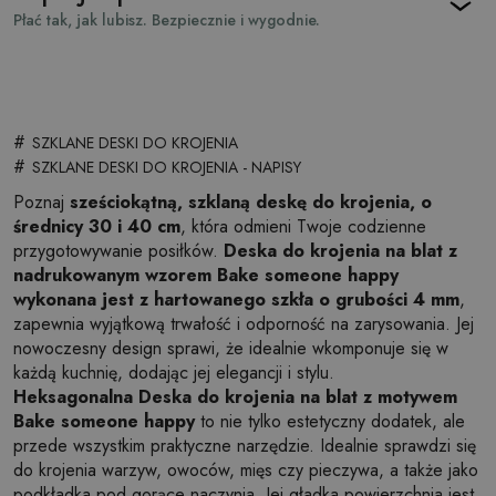
Płać tak, jak lubisz. Bezpiecznie i wygodnie.
#
SZKLANE DESKI DO KROJENIA
#
SZKLANE DESKI DO KROJENIA - NAPISY
Poznaj
sześciokątną, szklaną deskę do krojenia, o
średnicy 30 i 40 cm
, która odmieni Twoje codzienne
przygotowywanie posiłków.
Deska do krojenia na blat z
nadrukowanym wzorem Bake someone happy
wykonana jest z hartowanego szkła o grubości 4 mm
,
zapewnia wyjątkową trwałość i odporność na zarysowania. Jej
nowoczesny design sprawi, że idealnie wkomponuje się w
każdą kuchnię, dodając jej elegancji i stylu.
Heksagonalna Deska do krojenia na blat z motywem
Bake someone happy
to nie tylko estetyczny dodatek, ale
przede wszystkim praktyczne narzędzie. Idealnie sprawdzi się
do krojenia warzyw, owoców, mięs czy pieczywa, a także jako
podkładka pod gorące naczynia. Jej gładka powierzchnia jest