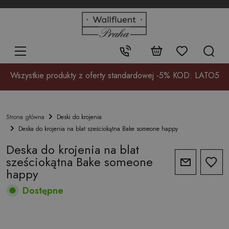
+48
32
700
37
Kontakt:
17
Wszystkie produkty z oferty standardowej -5% KOD: LATO5
Deski do krojenia
Strona główna
Deska do krojenia na blat sześciokątna Bake someone happy
Deska do krojenia na blat
sześciokątna Bake someone
happy
Dostępne